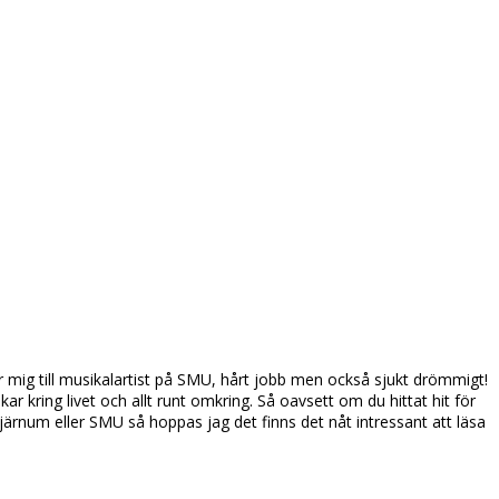
ar mig till musikalartist på SMU, hårt jobb men också sjukt drömmigt!
r kring livet och allt runt omkring. Så oavsett om du hittat hit för
Bjärnum eller SMU så hoppas jag det finns det nåt intressant att läsa