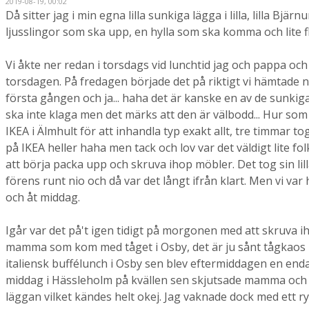
2019-08-19, 00:02
Då sitter jag i min egna lilla sunkiga lägga i lilla, lilla Bjär
ljusslingor som ska upp, en hylla som ska komma och lite fl
Vi åkte ner redan i torsdags vid lunchtid jag och pappa och d
torsdagen. På fredagen började det på riktigt vi hämtade 
första gången och ja... haha det är kanske en av de sunkigas
ska inte klaga men det märks att den är välbodd... Hur som h
IKEA i Älmhult för att inhandla typ exakt allt, tre timmar tog
på IKEA heller haha men tack och lov var det väldigt lite folk
att börja packa upp och skruva ihop möbler. Det tog sin lilla
förens runt nio och då var det långt ifrån klart. Men vi var 
och åt middag.
Igår var det på't igen tidigt på morgonen med att skruva i
mamma som kom med tåget i Osby, det är ju sånt tågkaos i 
italiensk buffélunch i Osby sen blev eftermiddagen en enda 
middag i Hässleholm på kvällen sen skjutsade mamma och pa
läggan vilket kändes helt okej. Jag vaknade dock med ett r