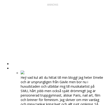
HEM
OM MIG
Hej! vad kul att du hittat till min blogg! Jag heter Emelie
och är ursprungligen från Gävle men bor nu i
huvudstaden och utbildar mig till musikalartist på
SMU, hårt jobb men också sjukt drömmigt! Jag är
pensionerad truppgymnast, älskar Paris, nail art, film
och brinner för feminism. Jag skriver om min vardag
och mina tankar kring livet och allt runt omkring. Så