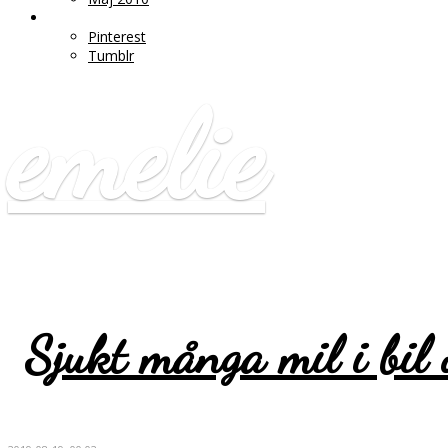
♥ LÄNKAR
Pinterest
Tumblr
emelie
Sjukt många mil i bil 