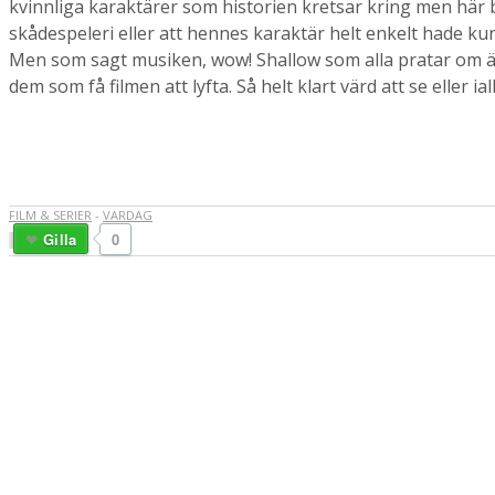
kvinnliga karaktärer som historien kretsar kring men här b
skådespeleri eller att hennes karaktär helt enkelt hade kunn
Men som sagt musiken, wow! Shallow som alla pratar om är 
dem som få filmen att lyfta. Så helt klart värd att se eller ia
FILM & SERIER
-
VARDAG
Gilla
0