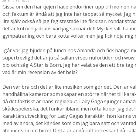
2018-10-31, 13:09
Gissa om den här tjejen hade endorfiner upp till molnen när
och faktum är ändå att jag inte har tappat så mycket. Jag h
lite själv också så jag fegistestade lite flickisar, rondat s
det är kul och jädrans vad jag saknar det! Mycket vill ha mer
gympaträning och bara kötta volter men jag fick nöja mig med
Igår var jag bjuden på lunch hos Amanda och fick hänga me
supertrevligt! det är ju så sällan vi ses nuförtiden och wow 
bio och såg A Star is Born. Jag har velat se den ett bra ta
vad är min recension av det hela?
Den var bra och det är lite musiken som gör det. Den är vä
handhållna kameror som skapar en större närhet till kar
då det faktiskt är hans regidebut. Lady Gaga sjunger amazi
skådespelerska, det funkar ibland men ofta köper jag det h
karaktärsutveckling för Lady Gagas karaktär, hon känns vä
med av andra, det kändes som om jag bara satt och väntad
lite mer som en biroll. Detta är ändå rätt intressant då i a