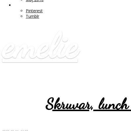
♥ LÄNKAR
Pinterest
Tumblr
emelie
Skruvar, lunch