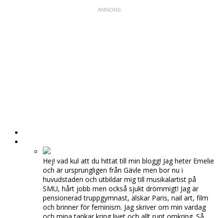
HEM
OM MIG
Hej! vad kul att du hittat till min blogg! Jag heter Emelie
och är ursprungligen från Gävle men bor nu i
huvudstaden och utbildar mig till musikalartist på
SMU, hårt jobb men också sjukt drömmigt! Jag är
pensionerad truppgymnast, älskar Paris, nail art, film
och brinner för feminism. Jag skriver om min vardag
och mina tankar kring livet och allt runt omkring. Så