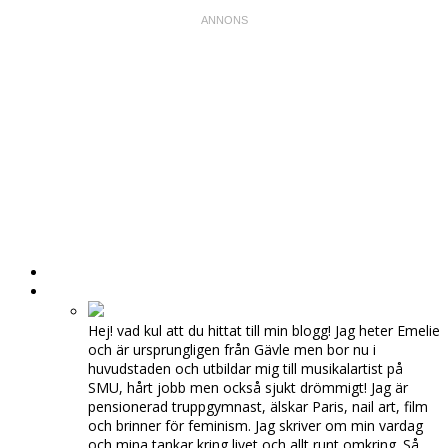
HEM
OM MIG
Hej! vad kul att du hittat till min blogg! Jag heter Emelie
och är ursprungligen från Gävle men bor nu i
huvudstaden och utbildar mig till musikalartist på
SMU, hårt jobb men också sjukt drömmigt! Jag är
pensionerad truppgymnast, älskar Paris, nail art, film
och brinner för feminism. Jag skriver om min vardag
och mina tankar kring livet och allt runt omkring. Så