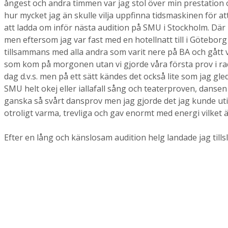
ångest och andra timmen var jag stol över min prestation o
hur mycket jag än skulle vilja uppfinna tidsmaskinen för att
att ladda om inför nästa audition på SMU i Stockholm. Där 
men eftersom jag var fast med en hotellnatt till i Göteborg
tillsammans med alla andra som varit nere på BA och gått vi
som kom på morgonen utan vi gjorde våra första prov i racer
dag d.v.s. men på ett sätt kändes det också lite som jag g
SMU helt okej eller iallafall sång och teaterproven, dansen n
ganska så svårt dansprov men jag gjorde det jag kunde utif
otroligt varma, trevliga och gav enormt med energi vilket ä
Efter en lång och känslosam audition helg landade jag tillsl