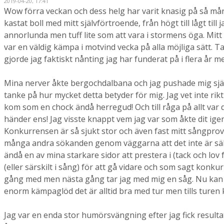
2019-04-20, 17:41
Wow förra veckan och dess helg har varit knasig på så mån
kastat boll med mitt självförtroende, från högt till lågt till
annorlunda men tuff lite som att vara i stormens öga. Mitt 
var en väldig kämpa i motvind vecka på alla möjliga sätt. 
gjorde jag faktiskt nånting jag har funderat på i flera år 
Mina nerver åkte bergochdalbana och jag pushade mig själv s
tanke på hur mycket detta betyder för mig. Jag vet inte rikt
kom som en chock ändå herregud! Och till råga på allt var d
händer ens! Jag visste knappt vem jag var som åkte dit ig
Konkurrensen är så sjukt stor och även fast mitt sångprov
många andra sökanden genom väggarna att det inte är säkert
ändå en av mina starkare sidor att prestera i (tack och lov f
(eller särskilt i sång) för att gå vidare och som sagt konk
gång med men nästa gång tar jag med mig en såg. Nu kan ja
enorm kämpaglöd det är alltid bra med tur men tills ture
Jag var en enda stor humörsvängning efter jag fick resulta