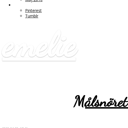
♥ LÄNKAR
Pinterest
Tumblr
emelie
Målsnöret