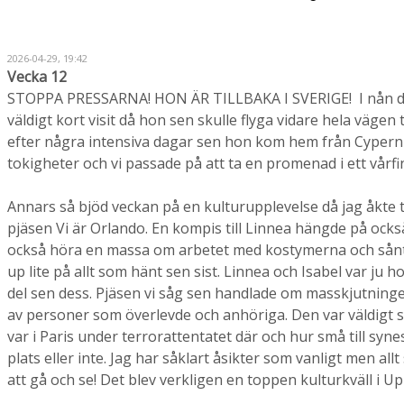
2026-04-29, 19:42
Vecka 12
STOPPA PRESSARNA! HON ÄR TILLBAKA I SVERIGE! I nån dag 
väldigt kort visit då hon sen skulle flyga vidare hela vägen t
efter några intensiva dagar sen hon kom hem från Cypern 
tokigheter och vi passade på att ta en promenad i ett vårfi
Annars så bjöd veckan på en kulturupplevelse då jag åkte t
pjäsen Vi är Orlando. En kompis till Linnea hängde på ocks
också höra en massa om arbetet med kostymerna och sånt vi
up lite på allt som hänt sen sist. Linnea och Isabel var ju
del sen dess. Pjäsen vi såg sen handlade om masskjutninge
av personer som överlevde och anhöriga. Den var väldigt st
var i Paris under terrorattentatet där och hur små till sy
plats eller inte. Jag har såklart åsikter som vanligt men 
att gå och se! Det blev verkligen en toppen kulturkväll i Up