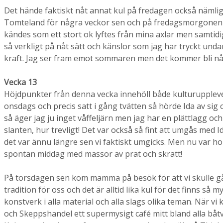
Det hände faktiskt nåt annat kul på fredagen också nämligen
Tomteland för några veckor sen och på fredagsmorgonen fick
kändes som ett stort ok lyftes från mina axlar men samtidig
så verkligt på nåt sätt och känslor som jag har tryckt und
kraft. Jag ser fram emot sommaren men det kommer bli nå
Vecka 13
Höjdpunkter från denna vecka innehöll både kulturupplev
onsdags och precis satt i gång tvätten så hörde Ida av sig oc
så äger jag ju inget våffeljärn men jag har en plättlagg oc
slanten, hur trevligt! Det var också så fint att umgås med I
det var ännu längre sen vi faktiskt umgicks. Men nu var ho
spontan middag med massor av prat och skratt!
På torsdagen sen kom mamma på besök för att vi skulle gå på
tradition för oss och det är alltid lika kul för det finns så
konstverk i alla material och alla slags olika teman. När vi
och Skeppshandel ett supermysigt café mitt bland alla båt