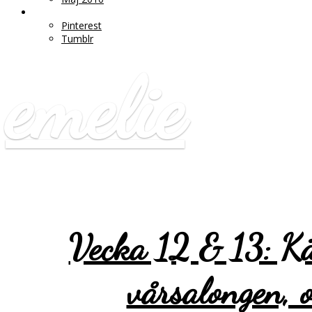
♥ LÄNKAR
Pinterest
Tumblr
emelie
Vecka 12 & 13: Kär
vårsalongen, 