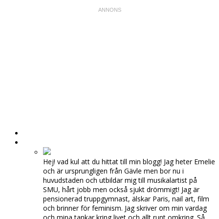
HEM
OM MIG
Hej! vad kul att du hittat till min blogg! Jag heter Emelie
och är ursprungligen från Gävle men bor nu i
huvudstaden och utbildar mig till musikalartist på
SMU, hårt jobb men också sjukt drömmigt! Jag är
pensionerad truppgymnast, älskar Paris, nail art, film
och brinner för feminism. Jag skriver om min vardag
och mina tankar kring livet och allt runt omkring. Så