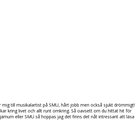
ar mig till musikalartist på SMU, hårt jobb men också sjukt drömmigt!
r kring livet och allt runt omkring. Så oavsett om du hittat hit för
Bjärnum eller SMU så hoppas jag det finns det nåt intressant att läsa