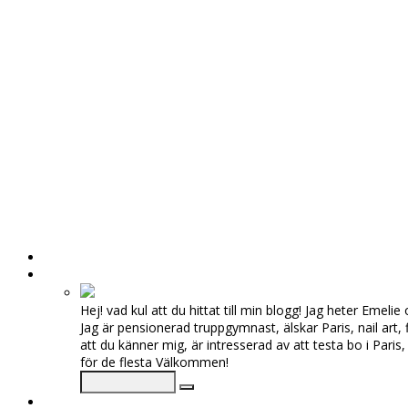
HEM
OM MIG
Hej! vad kul att du hittat till min blogg! Jag heter Eme
Jag är pensionerad truppgymnast, älskar Paris, nail art, 
att du känner mig, är intresserad av att testa bo i Pari
för de flesta Välkommen!
♥ KATEGORIER