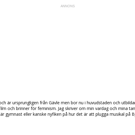
lie och är ursprungligen från Gävle men bor nu i huvudstaden och utbild
film och brinner för feminism. Jag skriver om min vardag och mina tanka
s, är gymnast eller kanske nyfiken på hur det är att plugga musikal på 